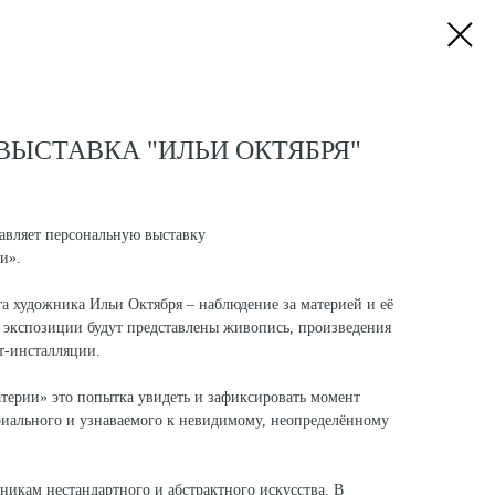
ВЫСТАВКА "ИЛЬИ ОКТЯБРЯ"
вляет персональную выставку
и».
та художника Ильи Октября – наблюдение за материей и её
 экспозиции будут представлены живопись, произведения
т-инсталляции.
терии» это попытка увидеть и зафиксировать момент
риального и узнаваемого к невидимому, неопределённому
нникам нестандартного и абстрактного искусства. В